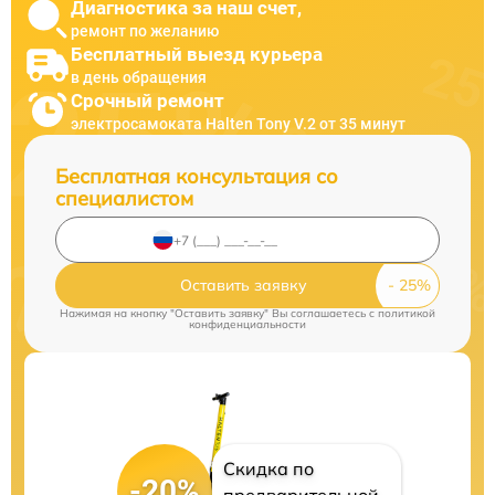
Диагностика за наш счет,
ремонт по желанию
Бесплатный выезд курьера
в день обращения
Срочный ремонт
электросамоката Halten Tony V.2 от 35 минут
Бесплатная консультация со
специалистом
Оставить заявку
Нажимая на кнопку "Оставить заявку" Вы соглашаетесь c
политикой
конфиденциальности
Скидка по
-20%