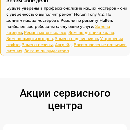
Знаем свое дело
Будьте уверены в профессионализме наших мастеров - они
с уверенностью выполнят ремонт Halten Tony V.2. По
данным наших мастеров в Казани по ремонту Halten,
наиболее востребованы следующие услуги:
Замена
камеры
,
Ремонт мотор-колеса
,
Замена датчика холла
,
Замена амортизаторов
,
Замена подшипников
,
Устранения
люфта
,
Замена резины
,
Апгрейд
,
Восстановление разъемов
питания
,
Замена аккумулятора
.
Акции сервисного
центра